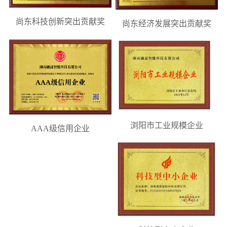
尚东科技创新突出贡献奖
心
尚东经济发展突出贡献奖
RS
RS
RS
RS
RS
RS
RS
RSQ
RS
案
包
码
热
喷
缠
机
吨
自
托
例
装
垛
熔
码
绕
器
包
动
盘
机
线
转
机
机
人
机
插
库
展
系
系
向
系
系
保
系
袋
系
示
列
列
系
列
列
养
列
机
列
案
浏阳市工业规模企业
列
新
AAA级信用企业
例
闻
展
示
中
心
公
行
荣
司
业