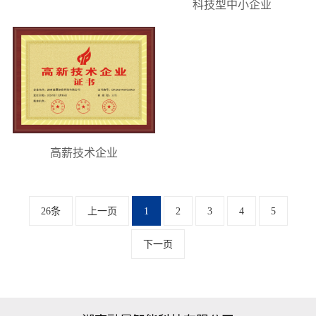
科技型中小企业
誉
新
动
闻
态
资
质
公
公
联
司
司
系
资
荣
高薪技术企业
质
誉
我
们
26条
上一页
1
2
3
4
5
联
留
系
言
下一页
方
中
式
心