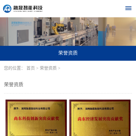
首
页
荣誉资质
关
您的位置：
首页
>
荣誉资质
>
于
我
荣誉资质
们
公
设
司
备
简
介
中