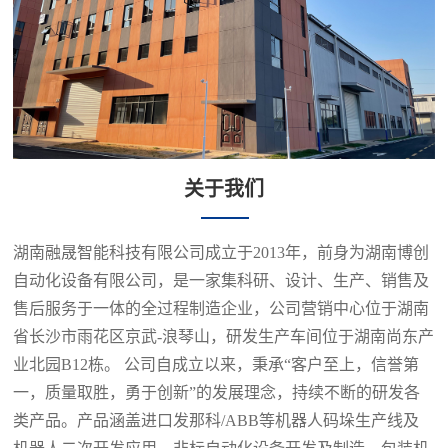
心
RS
RS
RS
RS
RS
RS
RS
RSQ
RS
案
包
码
热
喷
缠
机
吨
自
托
例
装
垛
熔
码
绕
器
包
动
盘
机
线
转
机
机
人
机
插
库
展
关于我们
系
系
向
系
系
保
系
袋
系
示
列
列
系
列
列
养
列
机
列
案
列
新
湖南融晟智能科技有限公司成立于2013年，前身为湖南博创
例
自动化设备有限公司，是一家集科研、设计、生产、销售及
闻
展
售后服务于一体的全过程制造企业，公司营销中心位于湖南
示
省长沙市雨花区京武-浪琴山，研发生产车间位于湖南尚东产
中
业北园B12栋。 公司自成立以来，秉承“客户至上，信誉第
心
一，质量取胜，勇于创新”的发展理念，持续不断的研发各
公
行
类产品。产品涵盖进口发那科/ABB等机器人码垛生产线及
荣
司
业