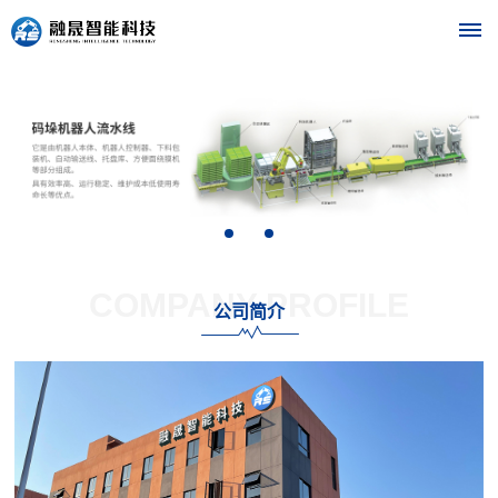
首
页
关
于
COMPANY PROFILE
我
公司简介
们
公
设
司
备
简
介
中