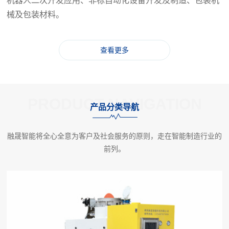
机器人二次开发应用、非标自动化设备开发及制造、包装机
誉
新
动
械及包装材料。
闻
态
资
查看更多
质
公
公
联
司
司
系
PRODUCT NAVIGATION
资
荣
产品分类导航
质
誉
我
融晟智能将全心全意为客户及社会服务的原则，走在智能制造行业的
们
前列。
联
留
系
言
方
中
式
心