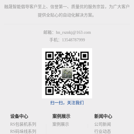
融晟智能倡导客户至上、信誉第一、质量优的服务宗旨，为广大客户
心
提供全贴心的自动化解决方案。
RS
RS
RS
RS
RS
RS
RS
RSQ
RS
案
包
码
热
喷
缠
机
吨
自
托
邮箱：hn_rsznkj@163.com
例
装
垛
熔
码
绕
器
包
动
盘
手机：13548787999
机
线
转
机
机
人
机
插
库
展
系
系
向
系
系
保
系
袋
系
示
列
列
系
列
列
养
列
机
列
案
列
新
例
闻
展
示
中
扫一扫，关注我们
心
设备中心
案例展示
新闻中心
公
行
RS包装机系列
案例展示
公司新闻
荣
RS码垛线系列
行业动态
司
业