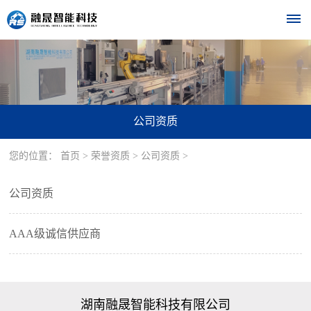
首
页
公司资质
关
您的位置：
首页
>
荣誉资质
>
公司资质
>
于
我
公司资质
们
AAA级诚信供应商
公
设
司
备
简
介
湖南融晟智能科技有限公司
中