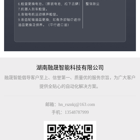
誉
新
动
闻
态
资
质
公
公
联
司
司
系
资
荣
湖南融晟智能科技有限公司
质
誉
我
融晟智能倡导客户至上、信誉第一、质量优的服务宗旨，为广大客户
提供全贴心的自动化解决方案。
们
联
留
邮箱：hn_rsznkj@163.com
系
言
手机：13548787999
方
中
式
心