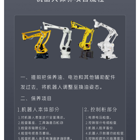
心
RS
RS
RS
RS
RS
RS
RS
RSQ
RS
案
包
码
热
喷
缠
机
吨
自
托
例
装
垛
熔
码
绕
器
包
动
盘
机
线
转
机
机
人
机
插
库
展
系
系
向
系
系
保
系
袋
系
示
列
列
系
列
列
养
列
机
列
案
列
新
例
闻
展
示
中
心
公
行
荣
司
业