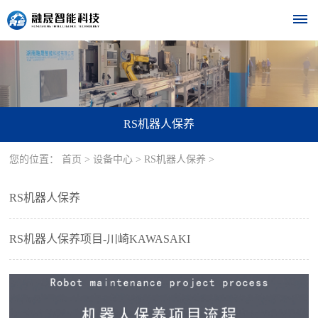
首
页
RS机器人保养
关
您的位置：
首页
>
设备中心
>
RS机器人保养
>
于
我
RS机器人保养
们
RS机器人保养项目-川崎KAWASAKI
公
设
司
备
简
介
中